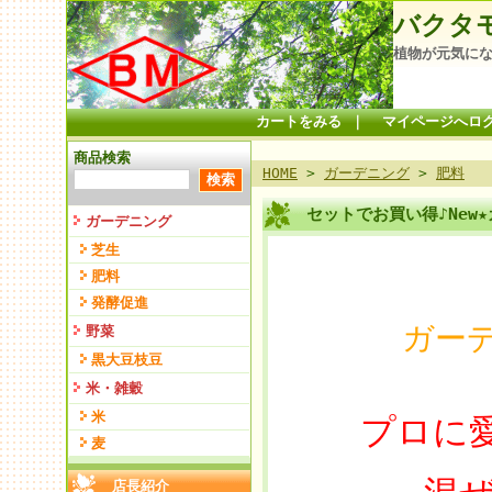
バクタ
植物が元気にな
カートをみる
｜
マイページへロ
商品検索
HOME
>
ガーデニング
>
肥料
セットでお買い得♪New
ガーデニング
芝生
肥料
発酵促進
ガー
野菜
黒大豆枝豆
米・雑穀
米
プロに
麦
店長紹介