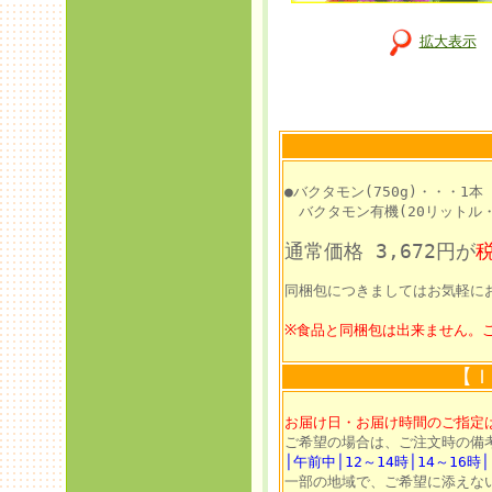
拡大表示
●バクタモン(750g)・・・1本
バクタモン有機(20リットル・1
通常価格 3,672円が
税
同梱包につきましてはお気軽に
※食品と同梱包は出来ません。
【Ｉ
お届け日・お届け時間のご指定
ご希望の場合は、ご注文時の備
│午前中│12～14時│14～16時│
一部の地域で、ご希望に添えな