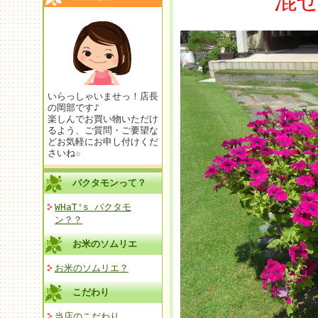
混
いらっしゃいませっ！店長
の岡部です♪
楽しんでお買い物いただけ
るよう、ご質問・ご要望な
どお気軽にお申し付けくだ
さいね☆
バクタモンって？
WHaT's バクタモ
ン？？
お米のソムリエ
お米のソムリエ？
こだわり
当店のこだわり