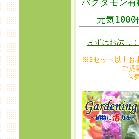
バクタモン有
元気100
まずはお試し！
※3セット以上お
ご提
お