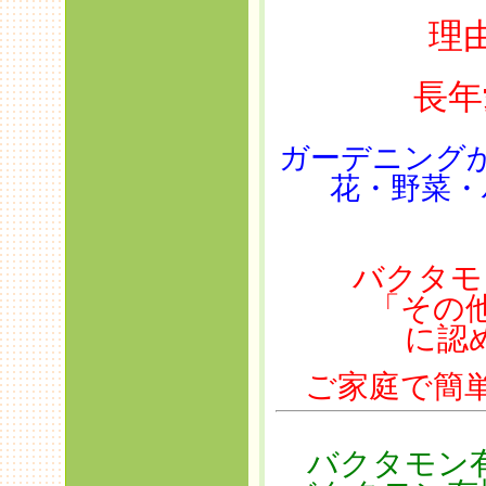
理
長年
ガーデニング
花・野菜・
バクタモ
「その
に認
ご家庭で簡
バクタモン