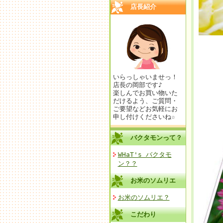
店長紹介
いらっしゃいませっ！
店長の岡部です♪
楽しんでお買い物いた
だけるよう、ご質問・
ご要望などお気軽にお
申し付けくださいね☆
バクタモンって？
WHaT's バクタモ
ン？？
お米のソムリエ
お米のソムリエ？
こだわり