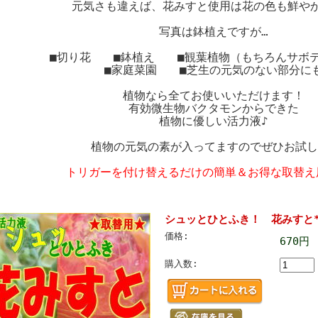
元気さも違えば、花みすと使用は花の色も鮮や
写真は鉢植えですが…
■切り花 ■鉢植え ■観葉植物（もちろんサ
■家庭菜園 ■芝生の元気のない部分に
植物なら全てお使いいただけます！
有効微生物バクタモンからできた
植物に優しい活力液♪
植物の元気の素が入ってますのでぜひお試し
トリガーを付け替えるだけの簡単＆お得な取替え
シュッとひとふき！ 花みすと
価格:
670円
購入数: