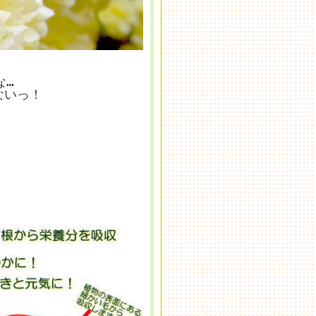
な…
ないっ！