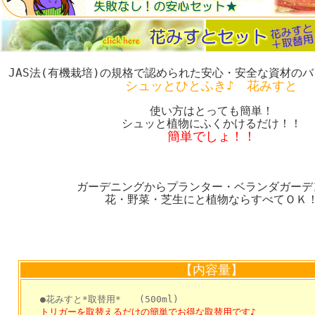
JAS法(有機栽培)の規格で認められた安心・安全な資材の
シュッとひとふき♪ 花みすと
使い方はとっても簡単！
シュッと植物にふくかけるだけ！！
簡単でしょ！！
ガーデニングからプランター・ベランダガーデ
花・野菜・芝生にと植物ならすべてＯＫ
【内容量】
●花みすと*取替用* (500ml)
トリガーを取替えるだけの簡単でお得な取替用です♪