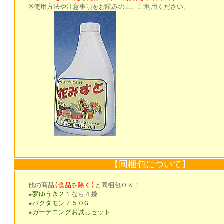
※使用方法や注意事項をお読みの上、ご利用ください。
【同梱包について】
他の商品
(食品を除く)
と同梱包ＯＫ！
★
夢ゆうき２１
なら４袋
★
バクタモン７５０G
★
ガーデニングお試しセット