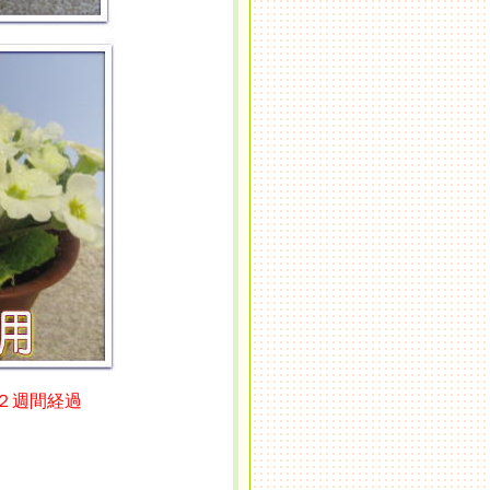
と
２週間経過