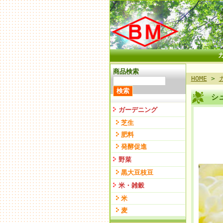
商品検索
HOME
>
シ
ガーデニング
芝生
肥料
発酵促進
野菜
黒大豆枝豆
米・雑穀
米
麦