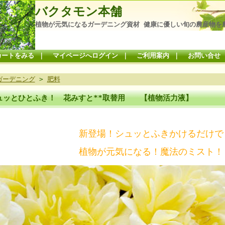
バクタモン本舗
植物が元気になるガーデニング資材 健康に優しい旬の農産物を
カートをみる
｜
マイページへログイン
｜
ご利用案内
｜
お問い合せ
ガーデニング
>
肥料
ュッとひとふき！ 花みすと**取替用 【植物活力液】
新登場！シュッとふきかけるだけで
植物が元気になる！魔法のミスト！