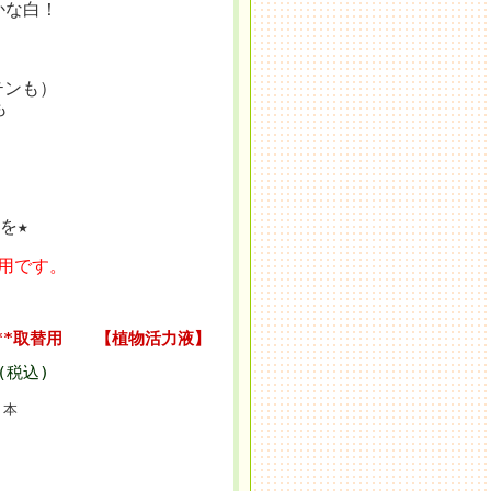
かな白！
ボテンも）
も
を★
用です。
**取替用 【植物活力液】
 (税込)
本