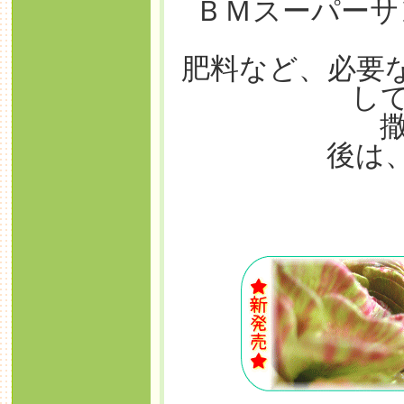
ＢＭスーパーサ
肥料など、必要
し
後は