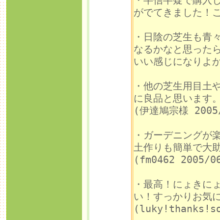
・半信半疑で購入
がでてきました！これ
・日陰の芝生も青
なるかなと思った
いい感じになりよかった
・他の芝生用目土
に良品と思います
(伊達鳩宗様 2005/
・ガーデニングが
土作りも簡単で大
(fm0462 2005/0
・最高！にょきに
い！すっかりお気に
(luky!thanks!s