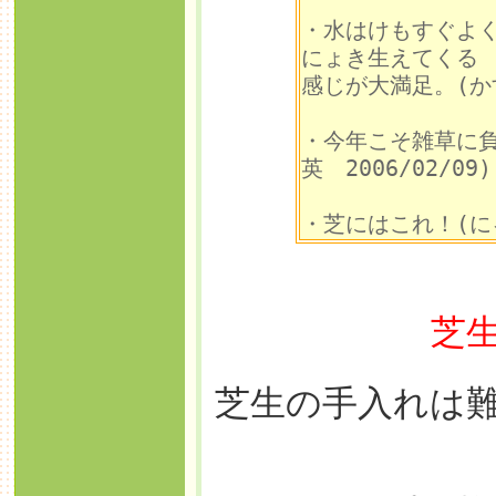
・水はけもすぐよ
にょき生えてくる
感じが大満足。(かすは
・今年こそ雑草
英 2006/02/09)
・芝にはこれ！(にゃぁ
芝
芝生の手入れは