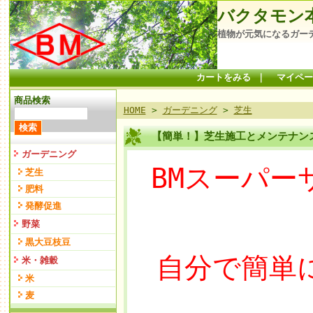
バクタモン
植物が元気になるガー
カートをみる
｜
マイペー
商品検索
HOME
>
ガーデニング
>
芝生
【簡単！】芝生施工とメンテナン
ガーデニング
BMスーパ
芝生
肥料
発酵促進
野菜
黒大豆枝豆
自分で簡単
米・雑穀
米
麦