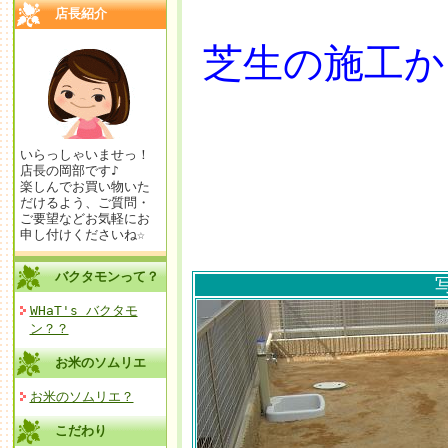
店長紹介
芝生の施工か
いらっしゃいませっ！
店長の岡部です♪
楽しんでお買い物いた
だけるよう、ご質問・
ご要望などお気軽にお
申し付けくださいね☆
バクタモンって？
WHaT's バクタモ
ン？？
お米のソムリエ
お米のソムリエ？
こだわり